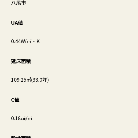
八尾市
UA値
0.44W/㎡・K
延床面積
109.25㎡(33.0坪)
C値
0.18㎠/㎡
敷地面積