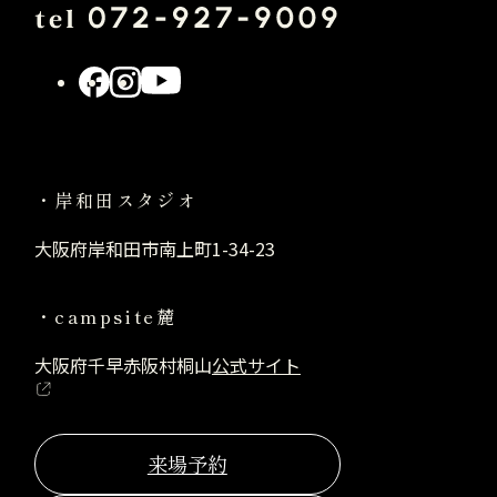
外
外
外
部
部
部
サ
サ
サ
イ
イ
イ
岸和田スタジオ
ト
ト
ト
を
を
を
大阪府岸和田市南上町1-34-23
別
別
別
ウ
ウ
ウ
campsite麓
イ
イ
イ
ン
ン
ン
大阪府千早赤阪村桐山
外
公式サイト
ド
ド
ド
部
ウ
ウ
ウ
サ
で
で
で
イ
来場予約
開
開
開
ト