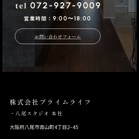
ト
を
営業時間：
9:00〜18:00
別
ウ
お問い合わせフォーム
イ
ン
ド
ウ
で
開
株式会社プライムライフ
き
八尾スタジオ 本社
ま
す
大阪府八尾市青山町4丁目2−45