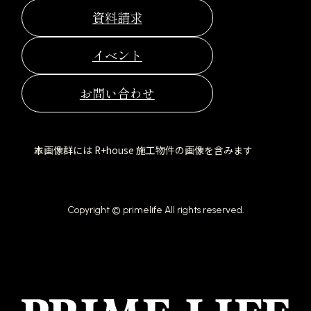
き
き
き
を
資料請求
ま
ま
ま
別
す
す
す
ウ
イベント
イ
ン
お問い合わせ
ド
ウ
で
本画像群には R+house 施工物件の画像を含みます
開
き
ま
Copyright © primelife All rights reserved.
す